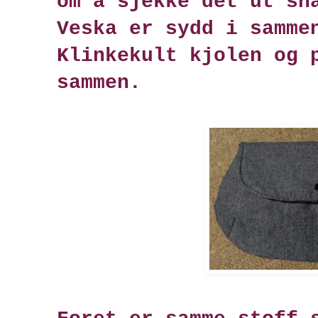
om å sjekke det ut sn
Veska er sydd i samme
Klinkekult kjolen og 
sammen.