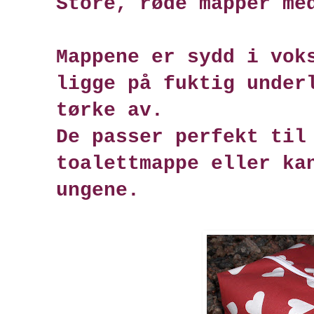
Store, røde mapper me
Mappene er sydd i vok
ligge på fuktig under
tørke av.
De passer perfekt til
toalettmappe eller ka
ungene.