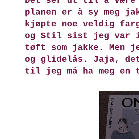
Det ser ut til å være
planen er å sy meg ja
kjøpte noe veldig far
og Stil sist jeg var 
tøft som jakke. Men j
og glidelås. Jaja, de
til jeg må ha meg en 