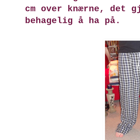
cm over knærne, det g
behagelig å ha på.