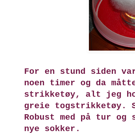
For en stund siden va
noen timer og da mått
strikketøy, alt jeg h
greie togstrikketøy. 
Robust med på tur og 
nye sokker.